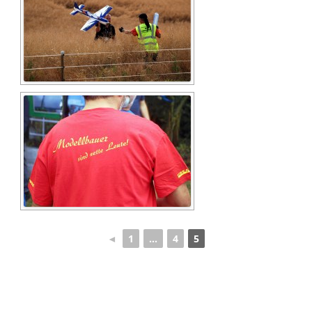
◄
1
...
4
5