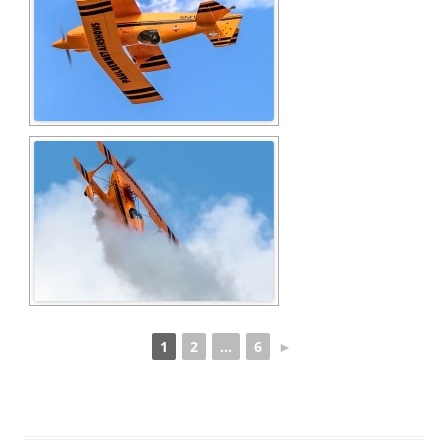
1
2
...
6
►