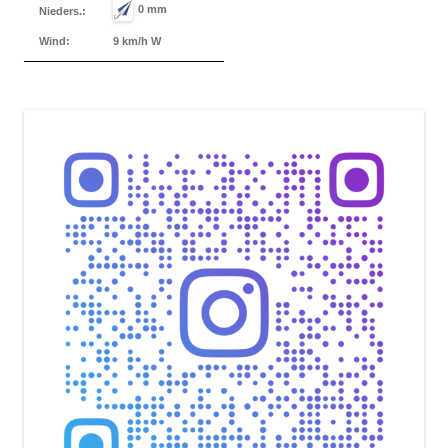
0 mm
Nieders.:
Wind:
9 km/h W