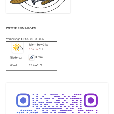
WETTER BEIM MFC-PN:
Vorhersage für So, 09.08.2026
leicht bewölkt
15
/
32
°C
0 mm
Nieders.:
Wind:
12 km/h S