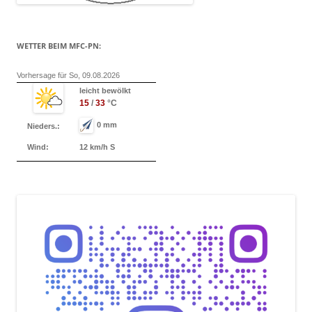
WETTER BEIM MFC-PN:
Vorhersage für So, 09.08.2026
leicht bewölkt
15
/
33
°C
0 mm
Nieders.:
Wind:
12 km/h S