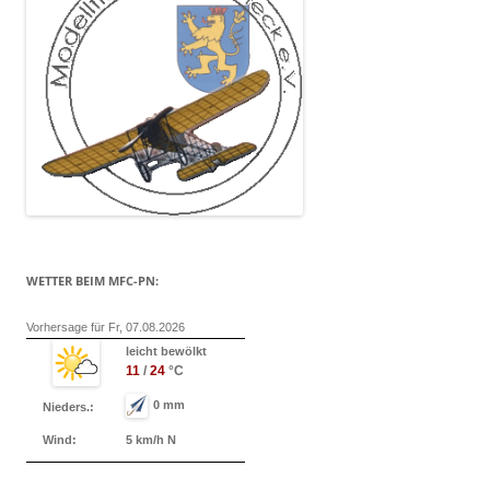
WETTER BEIM MFC-PN:
Vorhersage für Fr, 07.08.2026
leicht bewölkt
11
/
24
°C
0 mm
Nieders.:
Wind:
5 km/h N