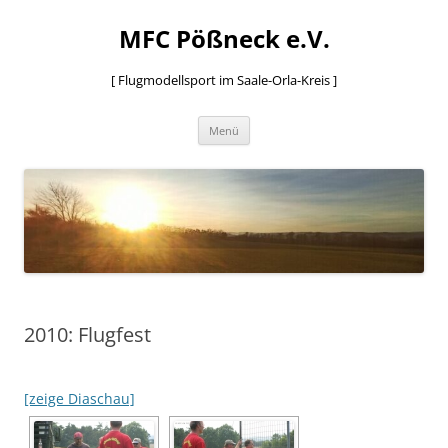
MFC Pößneck e.V.
[ Flugmodellsport im Saale-Orla-Kreis ]
Zum
Menü
Inhalt
springen
2010: Flugfest
[zeige Diaschau]