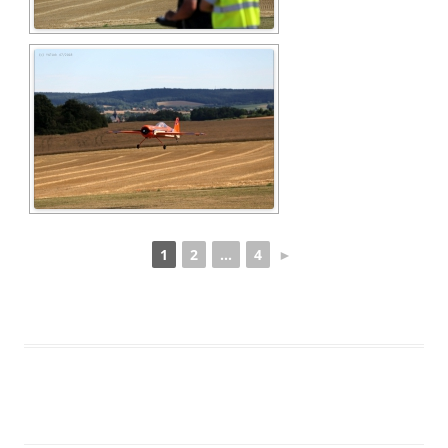
1
2
...
4
►