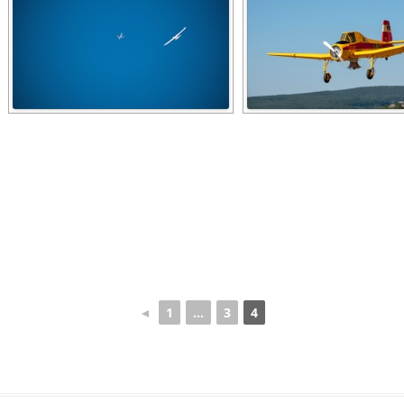
◄
1
...
3
4