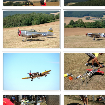
2014: ABFLIEGEN
2014: MESSE ERFURT
2014: FLUGFEST
2013: FLUGFEST
2010: FLUGFEST
DIES-&-DAS (UNSORTIERT)