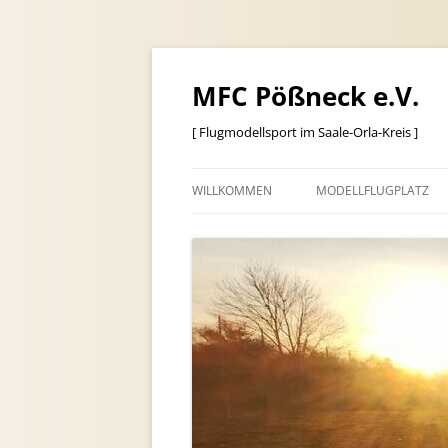
MFC Pößneck e.V.
[ Flugmodellsport im Saale-Orla-Kreis ]
WILLKOMMEN
MODELLFLUGPLATZ
ANFAHRT
FLUGPLATZORDNUNG
GASTPILOTEN-INFO